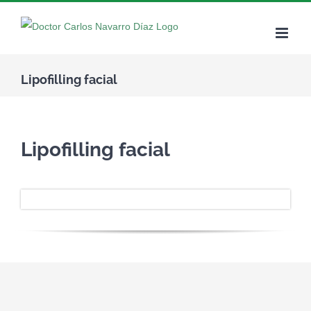
Skip
to
content
Lipofilling facial
Lipofilling facial